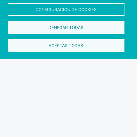
CONFIGURACIÓN DE COOKIES
DENEGAR TODAS
ACEPTAR TODAS
Clique na imagem para descarregar o
Manual para agências, gabinetes e guias.