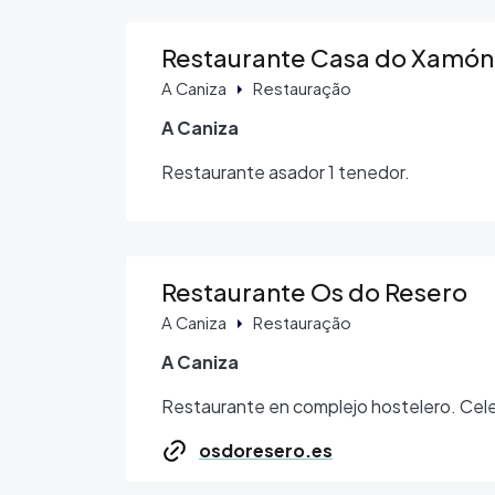
Restaurante Casa do Xamón
A Caniza
Restauração
A Caniza
Restaurante asador 1 tenedor.
Restaurante Os do Resero
A Caniza
Restauração
A Caniza
Restaurante en complejo hostelero. Cele
osdoresero.es