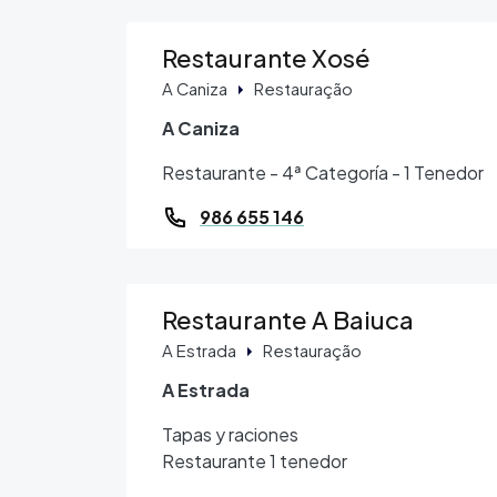
Restaurante Xosé
A Caniza
Restauração
A Caniza
Restaurante - 4ª Categoría - 1 Tenedor
986 655 146
Restaurante A Baiuca
A Estrada
Restauração
A Estrada
Tapas y raciones
Restaurante 1 tenedor