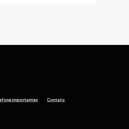
ior
 página
efone importantes
Contato