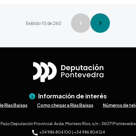
Paginação
Exibido 10 de 260
Página anter
Próxima
Información de interés
e Rías Baixas
Como chegar a Rías Baixas
Números de tel
Pazo Deputación Provincial. Avda. Montero Ríos, s/n - 36071 Pontevedra
+34 986 804 100 | +34 986 804 124