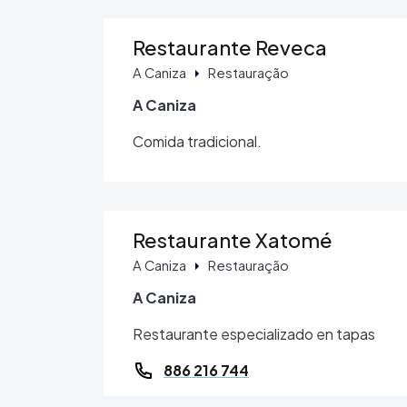
Restaurante Reveca
A Caniza
Restauração
A Caniza
Comida tradicional.
Restaurante Xatomé
A Caniza
Restauração
A Caniza
Restaurante especializado en tapas
886 216 744