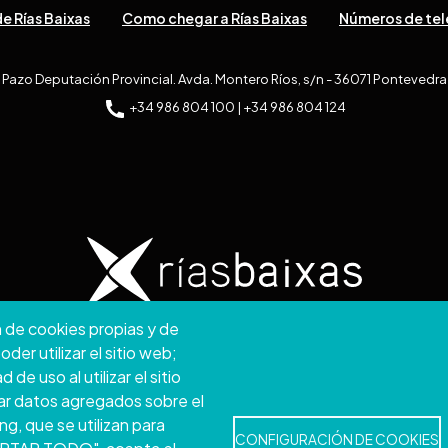
e Rías Baixas
Como chegar a Rías Baixas
Números de tel
Pazo Deputación Provincial. Avda. Montero Ríos, s/n - 36071 Pontevedra
+34 986 804 100 | +34 986 804 124
n de cookies propias y de
2026. Conselho Provincial de Pontevedra.
Todos os direi
er utilizar el sitio web;
e uso al utilizar el sitio
Disclamer
Accessibility
Privacy Policy
Cookie Policy
Site map
ar datos agregados sobre el
ng, que se utilizan para
CONFIGURACIÓN DE COOKIES