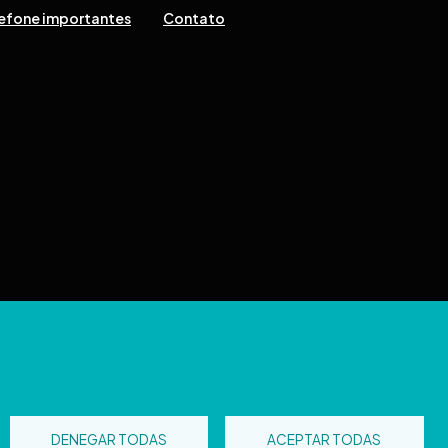
efone importantes
Contato
tos reservados
DENEGAR TODAS
ACEPTAR TODAS