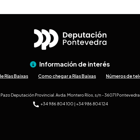
Información de interés
e Rías Baixas
Como chegar a Rías Baixas
Números de tel
Pazo Deputación Provincial. Avda. Montero Ríos, s/n - 36071 Pontevedra
+34 986 804 100 | +34 986 804 124