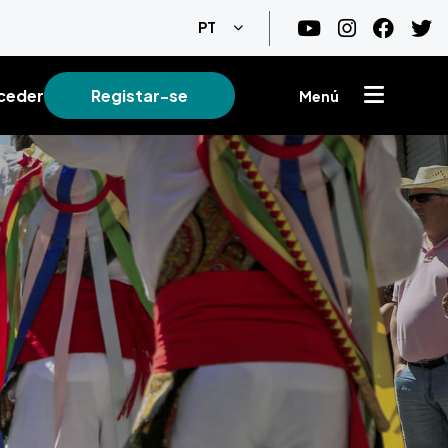
Lista de ações adicionais
PT
ceder
Registar-se
Menú