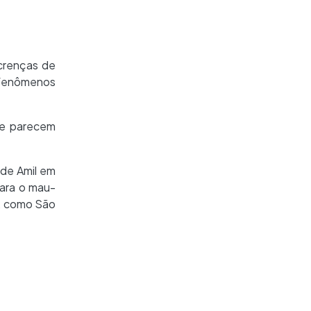
 crenças de
 fenômenos
ue parecem
 de Amil em
para o mau-
s, como São