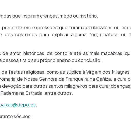
lendas que inspiram crenças, medo ou mistério.
stá presente em expressões que foram secularizadas ou em
o e dos costumes para explicar alguma força natural ou
 de amor, históricas, de conto e até as mais macabras, q
a pessoa tira o seu próprio ensino ou conclusão.
 de festas religiosas, como as súplica à Virgem dos Milagres
 romaria de Nossa Senhora da Franqueira na Cañiza, a cura 
 a devoção para outros santos milagreiros para curar doença
Paderna na Estrada, entre outros.
asbaixas@depo.es
.
rante séculos: