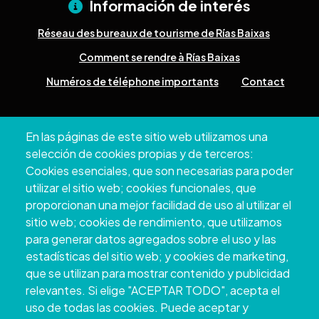
Información de interés
Réseau des bureaux de tourisme de Rías Baixas
Comment se rendre à Rías Baixas
Numéros de téléphone importants
Contact
Pazo Deputación Provincial. Avda. Montero Ríos, s/n - 36071
En las páginas de este sitio web utilizamos una
Pontevedra
selección de cookies propias y de terceros:
+34 986 804 100 | +34 986 804 124
Cookies esenciales, que son necesarias para poder
utilizar el sitio web; cookies funcionales, que
proporcionan una mejor facilidad de uso al utilizar el
sitio web; cookies de rendimiento, que utilizamos
para generar datos agregados sobre el uso y las
estadísticas del sitio web; y cookies de marketing,
que se utilizan para mostrar contenido y publicidad
relevantes. Si elige "ACEPTAR TODO", acepta el
uso de todas las cookies. Puede aceptar y