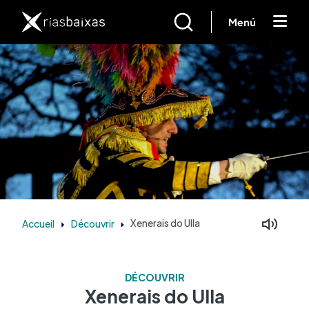
Aller au contenu principal
Menú
Accueil
Découvrir
Xenerais do Ulla
DÉCOUVRIR
Xenerais do Ulla