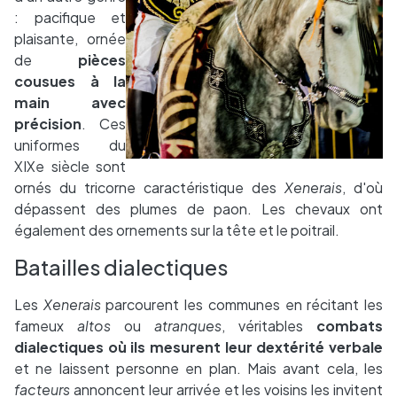
: pacifique et
plaisante, ornée
de
pièces
cousues à la
main avec
précision
. Ces
uniformes du
XIXe siècle sont
ornés du tricorne caractéristique des
Xenerais
, d'où
dépassent des plumes de paon. Les chevaux ont
également des ornements sur la tête et le poitrail.
Batailles dialectiques
Les
Xenerais
parcourent les communes en récitant les
fameux
altos
ou
atranques
, véritables
combats
dialectiques où ils mesurent leur dextérité verbale
et ne laissent personne en plan. Mais avant cela, les
facteurs
annoncent leur arrivée et les voisins les invitent