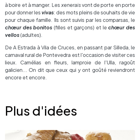
à boire et à manger. Les
xenerais
vont de porte en porte
pour donner les
vivas
: des mots pleins de souhaits de vie
pour chaque famille. Ils sont suivis par les comparsas, le
chœur des bonitos
(filles et garçons) et le
chœur des
vellos
(adultes).
De A Estrada à Vila de Cruces, en passant par Silleda, le
carnaval rural de Pontevedra est l'occasion de visiter ces
lieux. Camélias en fleurs, lamproie de l'Ulla, ragoût
galicien... On dit que ceux qui y ont goûté reviendront
encore et encore.
Desplegable
Plus d'idées