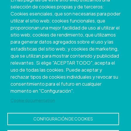
Pontevedra
selección de cookies propias y de terceros:
+34 986 804 100 | +34 986 804 124
Cookies esenciales, que son necesarias para poder
utilizar el sitio web; cookies funcionales, que
proporcionan una mejor facilidad de uso al utilizar el
sitio web; cookies de rendimiento, que utilizamos
para generar datos agregados sobre el uso y las
estadísticas del sitio web; y cookies de marketing,
que se utilizan para mostrar contenido y publicidad
relevantes. Si elige "ACEPTAR TODO", acepta el
uso de todas las cookies. Puede aceptar y
rechazar tipos de cookies individuales y revocar su
Copyright © 2026. Conselho Provincial de
consentimiento para el futuro en cualquier
Pontevedra.
Todos os direitos reservados
momento en "Configuración".
Disclamer
Accessibility
Privacy Policy
Cookie Policy
Site map
Cookie documentation
CONFIGURACIÓN DE COOKIES