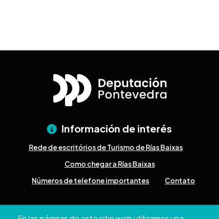
Información de interés
Rede de escritórios de Turismo de Rías Baixas
Como chegar a Rías Baixas
Números de telefone importantes
Contato
Pazo Deputación Provincial. Avda. Montero Ríos, s/n - 36071
En las páginas de este sitio web utilizamos una