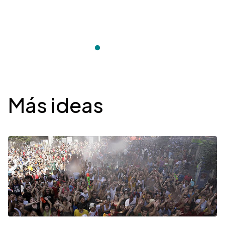
Desplegable
Más ideas