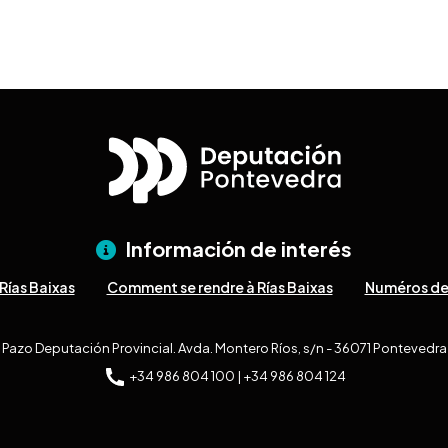
Información de interés
Rías Baixas
Comment se rendre à Rías Baixas
Numéros de
Pazo Deputación Provincial. Avda. Montero Ríos, s/n - 36071 Pontevedra
+34 986 804 100 | +34 986 804 124