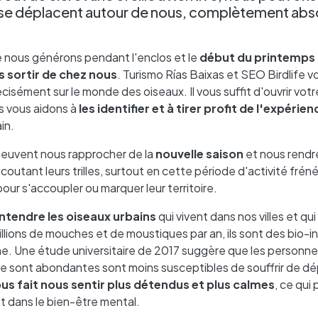
i se déplacent autour de nous, complètement ab
ue nous générons pendant l'enclos et le
début du printemps
s sortir de chez nous
. Turismo Rías Baixas et SEO Birdlife v
écisément sur le monde des oiseaux. Il vous suffit d'ouvrir vot
s vous aidons à
les identifier et à tirer profit de l'expérien
in.
 peuvent nous rapprocher de la
nouvelle saison
et nous rendr
outant leurs trilles, surtout en cette période d'activité frén
 pour s'accoupler ou marquer leur territoire.
ntendre les oiseaux urbains
qui vivent dans nos villes et qu
lions de mouches et de moustiques par an, ils sont des bio-i
isme. Une étude universitaire de 2017 suggère que les personne
lore sont abondantes sont moins susceptibles de souffrir de d
us fait nous sentir plus détendus et plus calmes
, ce qui
nt dans le bien-être mental.