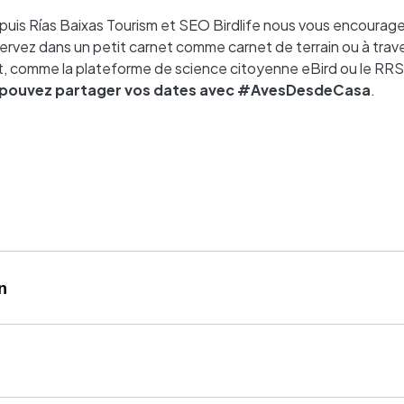
puis Rías Baixas Tourism et SEO Birdlife nous vous encourag
ervez dans un petit carnet comme carnet de terrain ou à trav
et, comme la plateforme de science citoyenne eBird ou le RR
 pouvez partager vos dates avec #AvesDesdeCasa
.
n