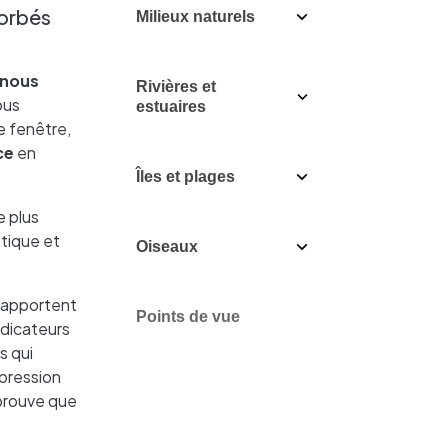
sorbés
Milieux naturels
 nous
Rivières et
ous
estuaires
re fenêtre,
ce
en
Îles et plages
e plus
étique et
Oiseaux
i apportent
Points de vue
ndicateurs
s qui
épression
 prouve que