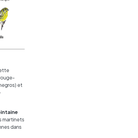
uette
 rouge-
negros) et
e
intaine
s martinets
ennes dans