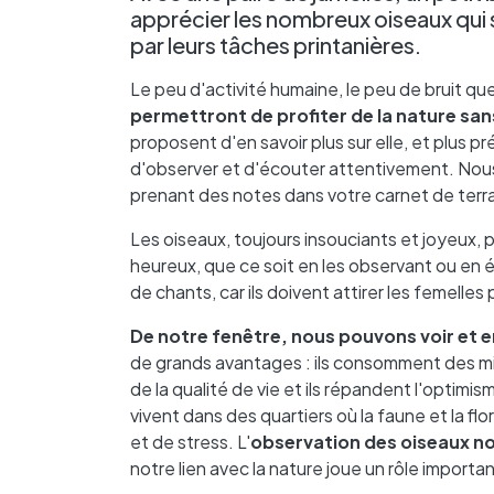
apprécier les nombreux oiseaux qu
par leurs tâches printanières.
Le peu d'activité humaine, le peu de bruit q
permettront de profiter de la nature san
proposent d'en savoir plus sur elle, et plus pr
d'observer et d'écouter attentivement. Nou
prenant des notes dans votre carnet de terra
Les oiseaux, toujours insouciants et joyeux,
heureux, que ce soit en les observant ou en éc
de chants, car ils doivent attirer les femelles
De notre fenêtre, nous pouvons voir et e
de grands avantages : ils consomment des mil
de la qualité de vie et ils répandent l'optim
vivent dans des quartiers où la faune et la f
et de stress. L'
observation des oiseaux no
notre lien avec la nature joue un rôle importa