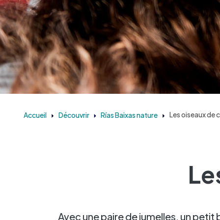
Accueil
Découvrir
Rías Baixas nature
Les oiseaux de 
Le
Avec une paire de jumelles, un petit 