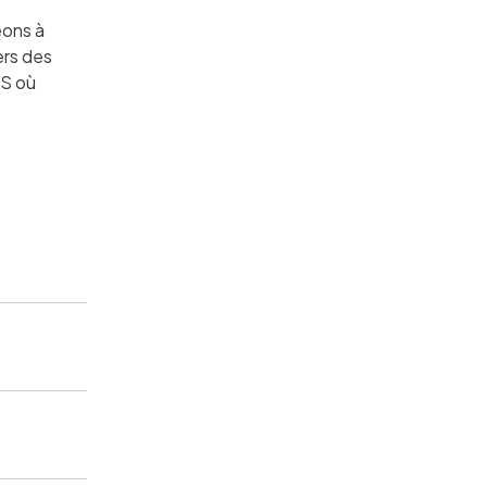
eons à
ers des
SS où