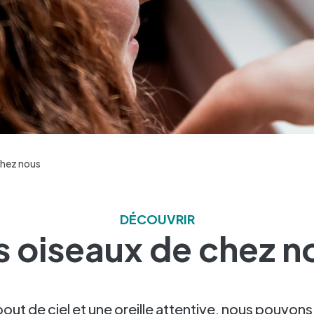
chez nous
DÉCOUVRIR
s oiseaux de chez n
bout de ciel et une oreille attentive, nous pouvons