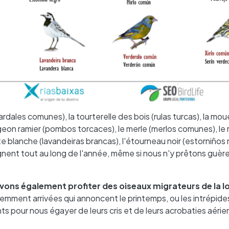
ales comunes), la tourterelle des bois (rulas turcas), la mo
igeon ramier (pombos torcaces), le merle (merlos comunes), le
 blanche (lavandeiras brancas), l'étourneau noir (estorniños 
nent tout au long de l'année, même si nous n'y prêtons guèr
ons également profiter des oiseaux migrateurs de la lo
cemment arrivées qui annoncent le printemps, ou les intrépide
ents pour nous égayer de leurs cris et de leurs acrobaties aéri