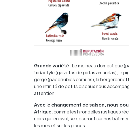
Grande variété.
Le moineau domestique (pard
tridactyle (gaivotas de patas amarelas), le p
gorge (paporrubios comuns), la bergeronnette
une infinité de petits oiseaux nous accompag
attention.
Avec le changement de saison, nous pouv
Afrique
, comme les hirondelles rustiques ré
noirs qui, en avril, se poseront sur nos bâtim
les rues et sur les places.