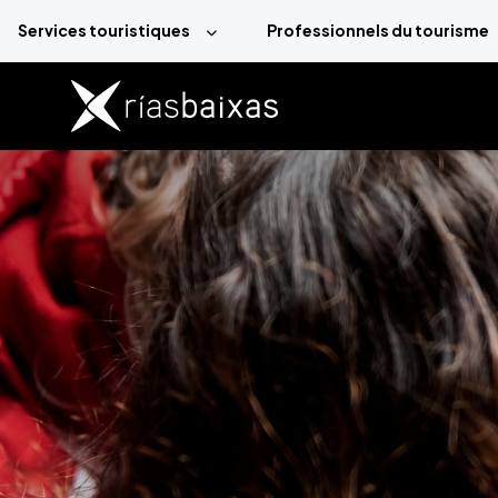
Aller au contenu principal
Services touristiques
Professionnels du tourisme