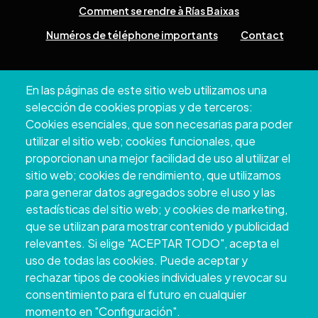
Comment se rendre à Rías Baixas
Numéros de téléphone importants
Contact
Pazo Deputación Provincial. Avda. Montero Ríos, s/n - 36071
En las páginas de este sitio web utilizamos una
Pontevedra
selección de cookies propias y de terceros:
+34 986 804 100 | +34 986 804 124
Cookies esenciales, que son necesarias para poder
utilizar el sitio web; cookies funcionales, que
proporcionan una mejor facilidad de uso al utilizar el
sitio web; cookies de rendimiento, que utilizamos
para generar datos agregados sobre el uso y las
estadísticas del sitio web; y cookies de marketing,
que se utilizan para mostrar contenido y publicidad
relevantes. Si elige "ACEPTAR TODO", acepta el
uso de todas las cookies. Puede aceptar y
rechazar tipos de cookies individuales y revocar su
Copyright © 2026. Conseil provincial de
consentimiento para el futuro en cualquier
Pontevedra.
Tous droits réservés
momento en "Configuración".