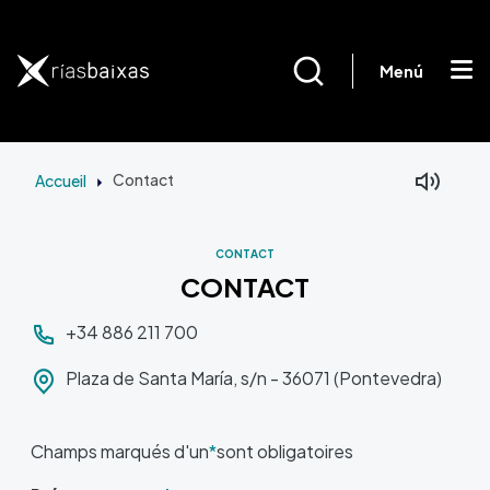
Aller au contenu principal
Menú
Accueil
Contact
CONTACT
CONTACT
Aller au contenu principal
+34 886 211 700
Plaza de Santa María, s/n - 36071 (Pontevedra)
Champs marqués d'un
*
sont obligatoires