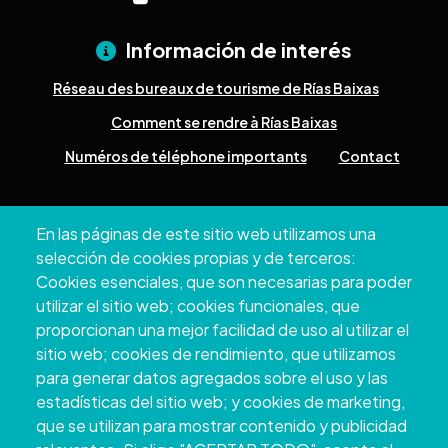
Información de interés
Réseau des bureaux de tourisme de Rías Baixas
Comment se rendre à Rías Baixas
Numéros de téléphone importants
Contact
Pazo Deputación Provincial. Avda. Montero Ríos, s/n - 36071
En las páginas de este sitio web utilizamos una
Pontevedra
selección de cookies propias y de terceros:
+34 986 804 100 | +34 986 804 124
Cookies esenciales, que son necesarias para poder
utilizar el sitio web; cookies funcionales, que
proporcionan una mejor facilidad de uso al utilizar el
sitio web; cookies de rendimiento, que utilizamos
para generar datos agregados sobre el uso y las
estadísticas del sitio web; y cookies de marketing,
que se utilizan para mostrar contenido y publicidad