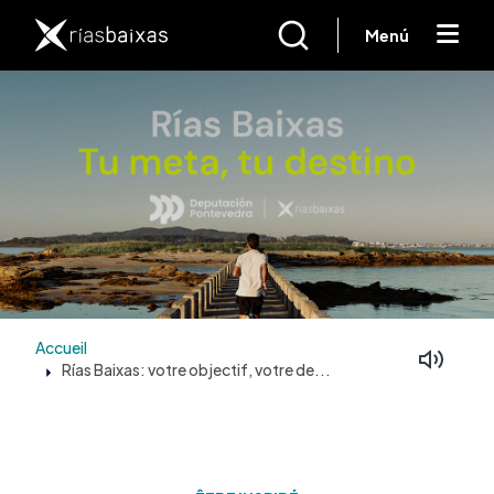
Aller au contenu principal
Menú
Accueil
Rías Baixas: votre objectif, votre de...