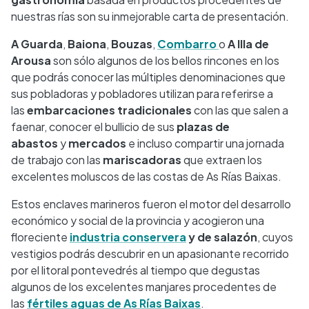
nuestras rías son su inmejorable carta de presentación.
A Guarda
,
Baiona
,
Bouzas
,
Combarro
o
A Illa de
Arousa
son sólo algunos de los bellos rincones en los
que podrás conocer las múltiples denominaciones que
sus pobladoras y pobladores utilizan para referirse a
las
embarcaciones tradicionales
con las que salen a
faenar, conocer el bullicio de sus
plazas de
abastos
y
mercados
e incluso compartir una jornada
de trabajo con las
mariscadoras
que extraen los
excelentes moluscos de las costas de As Rías Baixas.
Estos enclaves marineros fueron el motor del desarrollo
económico y social de la provincia y acogieron una
floreciente
industria conservera
y de salazón
, cuyos
vestigios podrás descubrir en un apasionante recorrido
por el litoral pontevedrés al tiempo que degustas
algunos de los excelentes manjares procedentes de
las
fértiles aguas de As Rías Baixas
.