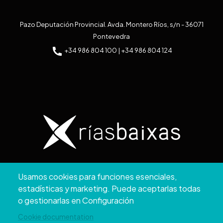
Pazo Deputación Provincial. Avda. Montero Ríos, s/n - 36071
Pontevedra
+34 986 804 100 | +34 986 804 124
Copyright © 2026. Diputación de Pontevedra.
Usamos cookies para funciones esenciales,
Reservados todos los derechos
estadísticas y marketing. Puede aceptarlas todas
Aviso
Accesibilidad
Protección de
Política de
Mapa
o gestionarlas en Configuración
Legal
datos
cookies
web
Cookie documentation