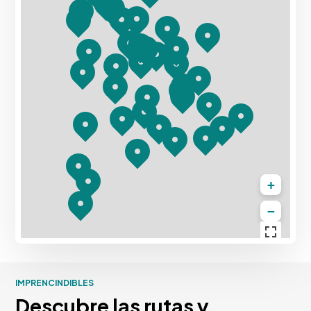
+
−
IMPRENCINDIBLES
Descubre las rutas y