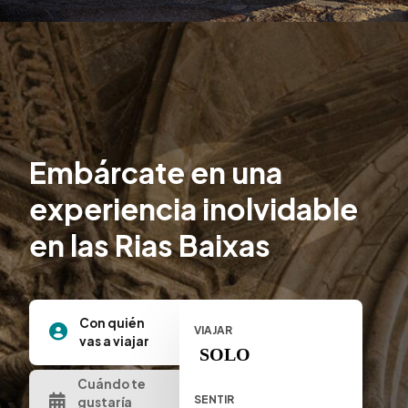
Embárcate en una
experiencia inolvidable
en las Rias Baixas
Con quién
VIAJAR
vas a viajar
SOLO
Cuándo te
SENTIR
gustaría