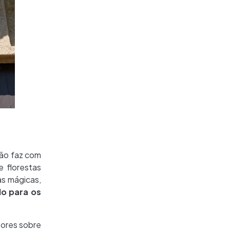
ção faz com
e florestas
as mágicas,
o para os
tores sobre