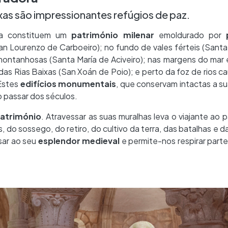
xas são impressionantes refúgios de paz.
ra constituem um
património milenar
emoldurado por
n Lourenzo de Carboeiro); no fundo de vales férteis (Santa
montanhosas (Santa María de Aciveiro); nas margens do mar
 das Rias Baixas (San Xoán de Poio); e perto da foz de rios c
 Estes
edifícios monumentais
, que conservam intactas a s
 passar dos séculos.
património
. Atravessar as suas muralhas leva o viajante ao 
s, do sossego, do retiro, do cultivo da terra, das batalhas e d
sar ao seu
esplendor medieval
e permite-nos respirar parte 