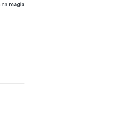
m na
magia