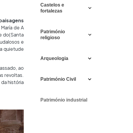
Castelos e
fortalezas
paisagens
 María de A
Património
 e do(Santa
religioso
audalosos e
ua quietude
Arqueologia
passado, ao
as revoltas.
Património Civil
da história
Património industrial