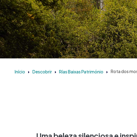
Início
Descobrir
Rías Baixas Património
Rota dos mos
Uma beleza silenciosa e insp