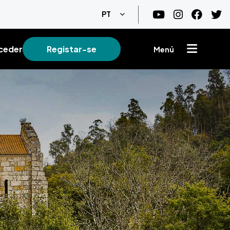
Lista de ações adicionais
PT
ceder
Registar-se
Menú