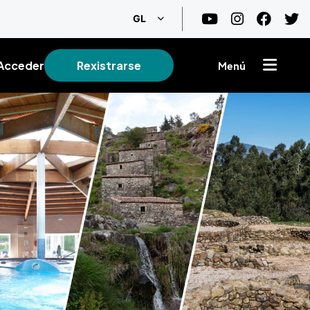
List additional actions
GL
Acceder
Rexistrarse
Menú