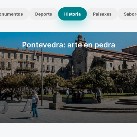
onumentos
Deporte
Historia
Paisaxes
Sabor
Pontevedra: arte en pedra