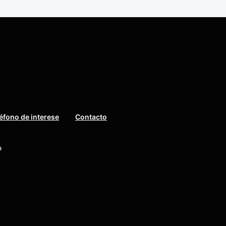
éfono de interese
Contacto
a