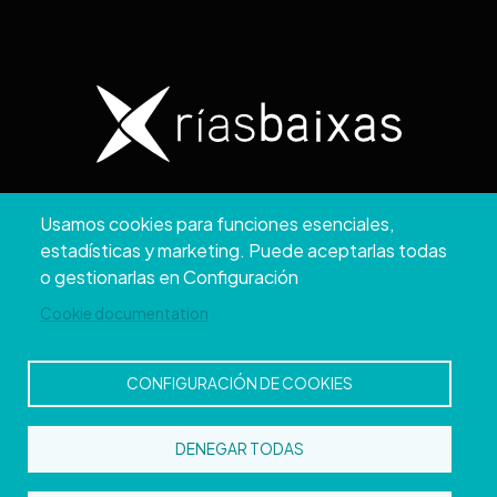
Copyright © 2026. Diputación de Pontevedra.
Usamos cookies para funciones esenciales,
Reservados todos los derechos
estadísticas y marketing. Puede aceptarlas todas
Aviso
Accesibilidad
Protección de
Política de
Mapa
o gestionarlas en Configuración
Legal
datos
cookies
web
Cookie documentation
CONFIGURACIÓN DE COOKIES
DENEGAR TODAS