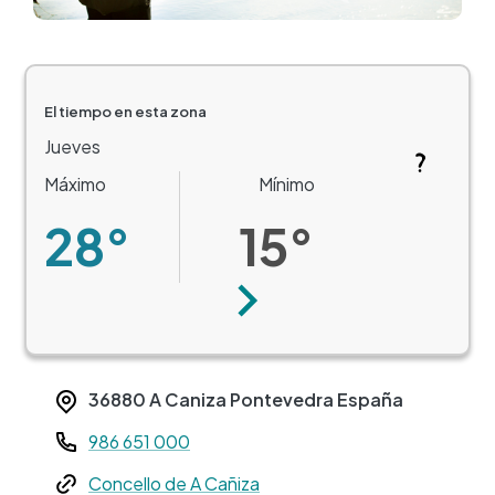
El tiempo en esta zona
Jueves
Máximo
Mínimo
28°
15°
Siguiente
36880
A Caniza
Pontevedra
España
Teléfono
986 651 000
Web
Concello de A Cañiza