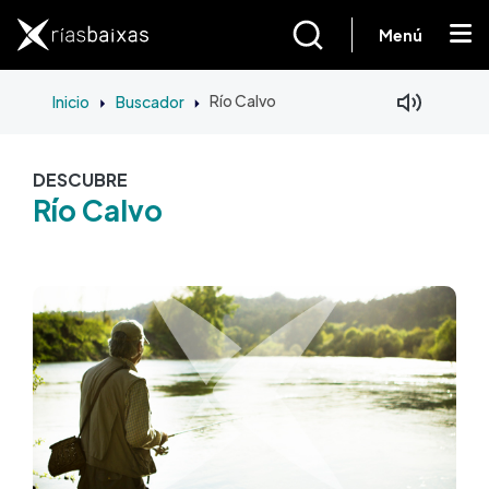
Pasar al contenido principal
Menú
Inicio
Buscador
Río Calvo
DESCUBRE
Río Calvo
Imagen