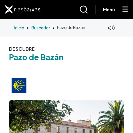
Pasar al contenido principal
Menú
Inicio
Buscador
Pazo de Bazán
DESCUBRE
Pazo de Bazán
Imagen