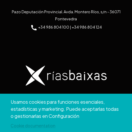
Pazo Deputación Provincial. Avda. Montero Ríos, s/n - 36071
Pontevedra
+34 986 804 100 | +34 986 804 124
Copyright © 2026. Diputación de Pontevedra.
Usamos cookies para funciones esenciales,
Reservados todos los derechos
estadísticas y marketing. Puede aceptarlas todas
Aviso
Accesibilidad
Protección de
Política de
Mapa
o gestionarlas en Configuración
Legal
datos
cookies
web
Cookie documentation