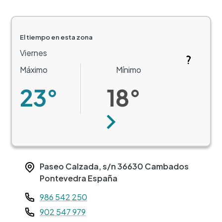
El tiempo en esta zona
Viernes
Máximo
Mínimo
23°
18°
Siguiente
Paseo Calzada, s/n
36630
Cambados
Pontevedra
España
Teléfono
986 542 250
902 547 979