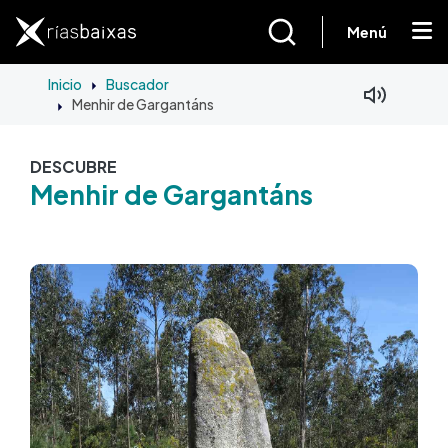
Pasar al contenido principal
Menú
Inicio
Buscador
Menhir de Gargantáns
DESCUBRE
Menhir de Gargantáns
Imagen