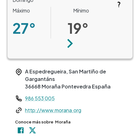
Máximo
Mínimo
27°
19°
Siguiente
A Espedregueira, San Martiño de
Gargantáns
36668
Moraña
Pontevedra
España
Teléfono
986 553 005
Web
http://www.morana.org
Conoce más sobre
Moraña
+
−