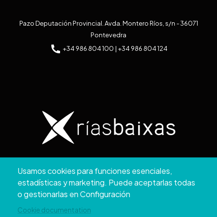
Pazo Deputación Provincial. Avda. Montero Ríos, s/n - 36071
Pontevedra
+34 986 804 100 | +34 986 804 124
Copyright © 2026. Diputación de Pontevedra.
Usamos cookies para funciones esenciales,
Reservados todos los derechos
estadísticas y marketing. Puede aceptarlas todas
Aviso
Accesibilidad
Protección de
Política de
Mapa
o gestionarlas en Configuración
Legal
datos
cookies
web
Cookie documentation