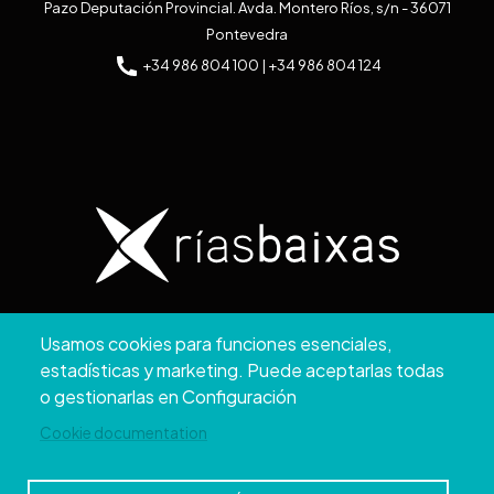
Pazo Deputación Provincial. Avda. Montero Ríos, s/n - 36071
Pontevedra
+34 986 804 100 | +34 986 804 124
Copyright © 2026. Diputación de Pontevedra.
Usamos cookies para funciones esenciales,
Reservados todos los derechos
estadísticas y marketing. Puede aceptarlas todas
Aviso
Accesibilidad
Protección de
Política de
Mapa
o gestionarlas en Configuración
Legal
datos
cookies
web
Cookie documentation