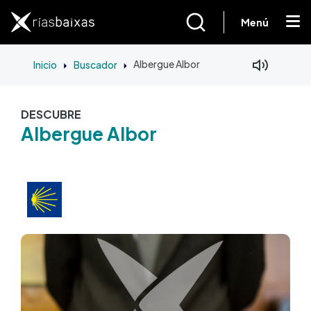
Pasar al contenido principal
Menú
Inicio
Buscador
Albergue Albor
DESCUBRE
Albergue Albor
Imagen